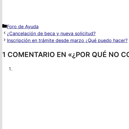
Categorías
Foro de Ayuda
¿Cancelación de beca y nueva solicitud?
Inscripción en trámite desde marzo ¿Qué puedo hacer?
1 COMENTARIO EN «¿POR QUÉ NO CO