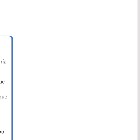
ría
ue
que
po