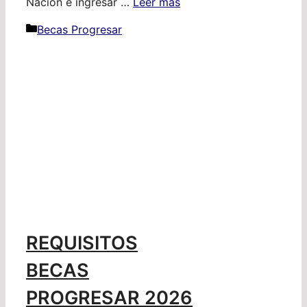
Nación e ingresar …
Leer más
Categorías
Becas Progresar
REQUISITOS
BECAS
PROGRESAR 2026