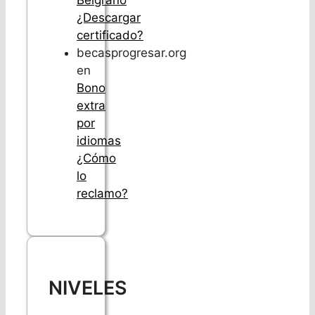
Belgrano
¿Descargar
certificado?
becasprogresar.org
en
Bono
extra
por
idiomas
¿Cómo
lo
reclamo?
NIVELES