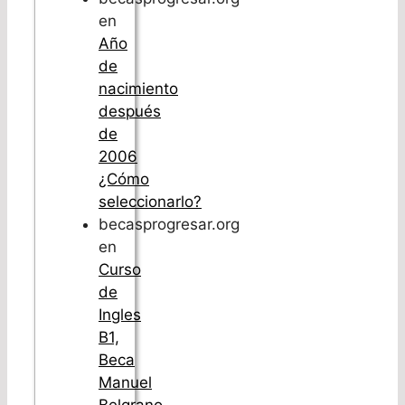
en
Año
de
nacimiento
después
de
2006
¿Cómo
seleccionarlo?
becasprogresar.org
en
Curso
de
Ingles
B1,
Beca
Manuel