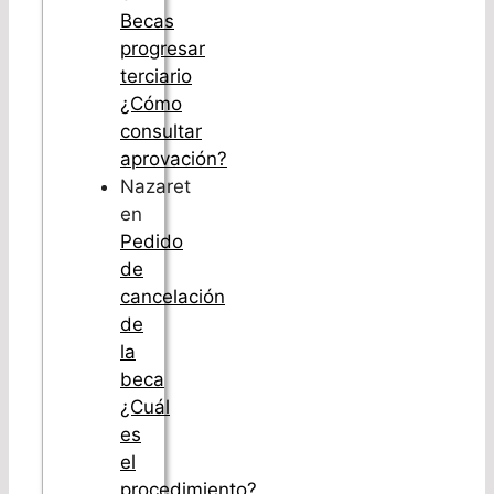
Becas
progresar
terciario
¿Cómo
consultar
aprovación?
Nazaret
en
Pedido
de
cancelación
de
la
beca
¿Cuál
es
el
procedimiento?