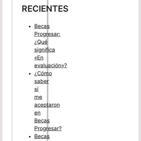
RECIENTES
Becas
Progresar:
¿Qué
significa
«En
evaluación»?
¿Cómo
saber
si
me
aceptaron
en
Becas
Progresar?
Becas