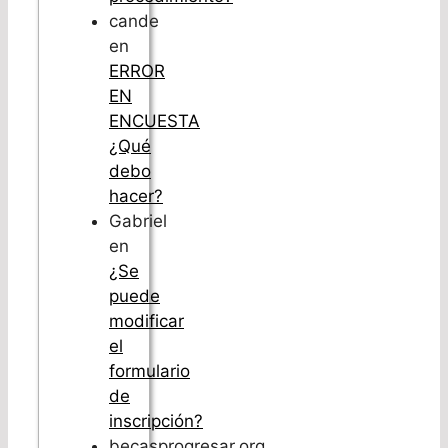
cande
en
ERROR
EN
ENCUESTA
¿Qué
debo
hacer?
Gabriel
en
¿Se
puede
modificar
el
formulario
de
inscripción?
becasprogresar.org