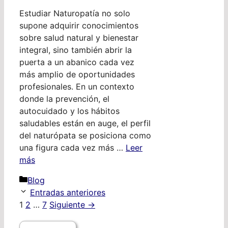
Estudiar Naturopatía no solo
supone adquirir conocimientos
sobre salud natural y bienestar
integral, sino también abrir la
puerta a un abanico cada vez
más amplio de oportunidades
profesionales. En un contexto
donde la prevención, el
autocuidado y los hábitos
saludables están en auge, el perfil
del naturópata se posiciona como
una figura cada vez más …
Leer
más
Categorías
Blog
Entradas anteriores
Página
Página
Página
1
2
…
7
Siguiente
→